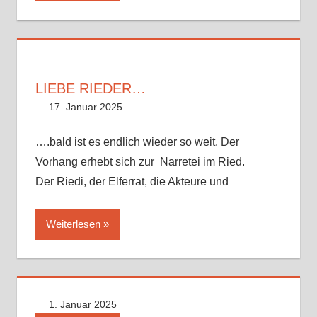
LIEBE RIEDER…
17. Januar 2025
Philipp Wetzel
Uncategorized
Kommentar hinterlassen
….bald ist es endlich wieder so weit. Der
Vorhang erhebt sich zur Narretei im Ried.
Der Riedi, der Elferrat, die Akteure und
Weiterlesen
1. Januar 2025
Philipp Wetzel
Uncategorized
Kommentar hinterlassen