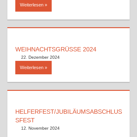
Weiterlesen
WEIHNACHTSGRÜSSE 2024
22. Dezember 2024
Philipp Wetzel
Uncategorized
Kommentar hinterlassen
Weiterlesen
HELFERFEST/JUBILÄUMSABSCHLUS
SFEST
12. November 2024
Philipp Wetzel
Uncategorized
Kommentar hinterlassen