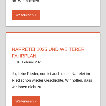
an. Wir möchten
Weiterlesen
NARRETEI 2025 UND WEITERER
FAHRPLAN
16. Februar 2025
Philipp Wetzel
Uncategorized
Kommentar hinterlassen
Ja, liebe Rieder, nun ist auch diese Narretei im
Ried schon wieder Geschichte. Wir hoffen, dass
wir Ihnen nicht zu
Weiterlesen